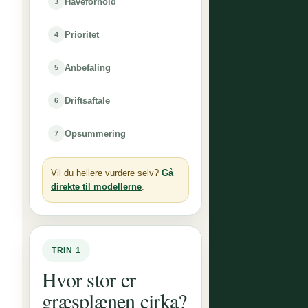
Haveforhold
3
Prioritet
4
Anbefaling
5
Driftsaftale
6
Opsummering
7
Vil du hellere vurdere selv?
Gå
direkte til modellerne
.
TRIN 1
Hvor stor er
græsplænen cirka?