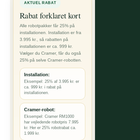
AKTUEL RABAT
Rabat forklaret kort
Alle robotpakker får 25% på
installationen. Installation er fra
3.995 kr., så rabatten på
installationen er ca. 999 kr.
Vælger du Cramer, får du også
25% på selve Cramer-robotten.
Installation:
Eksempel: 25% af 3.995 kr. er
ca. 999 kr. i rabat på
installationen.
Cramer-robot:
Eksempel: Cramer RM1000
har vejledende robotpris 7.995
kr. Her er 25% robotrabat ca.
1.999 kr.