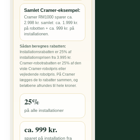
Samlet Cramer-eksempel:
Cramer RM1000 sparer ca.
2.998 kr. samlet: ca. 1.999 kr.
på robotten + ca. 999 kr. på
installationen.
Sådan beregnes rabatten:
Installationsrabatten er 25% af
installationsprisen fra 3.995 kr.
Cramer-robotrabatten er 25% af den
viste Cramer-robotpris eller
vejledende robotpris. På Cramer
lægges de to rabatter sammen, og
beløbene afrundes til hele kroner.
25%
på alle installationer
ca. 999 kr.
sparet på installation fra