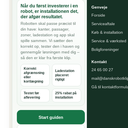
Når du først investerer i en
Genveje
robot, er installationen det,
Forside
der afgør resultatet.
Robotten skal passe præcist til
Serviceaftale
din have: kanter, passager,
Køb & installation
zoner, ladestation og app skal
spille sammen. Vi sætter den
Service & værksted
korrekt op, tester den i haven og
Boligforeninger
gennemgår løsningen med dig –
så den er klar fra første klip.
Kontakt
Korrekt
24 65 00 27
Ladestation
afgrænsning
placeret
eller
mail@danskrobotkli
rigtigt
kortlægning
Gå til kontaktformul
Testet før
25% rabat på
aflevering
installation
Start guiden