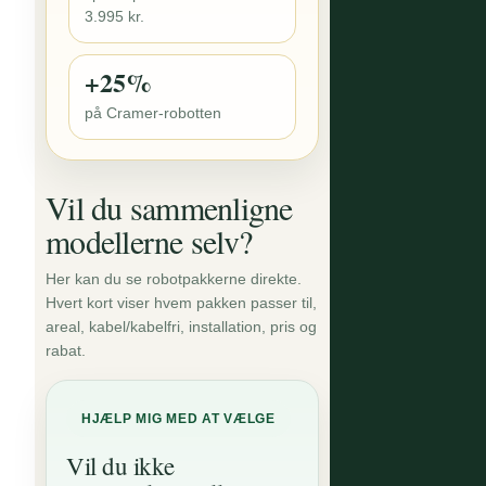
3.995 kr.
+25%
på Cramer-robotten
Vil du sammenligne
modellerne selv?
Her kan du se robotpakkerne direkte.
Hvert kort viser hvem pakken passer til,
areal, kabel/kabelfri, installation, pris og
rabat.
HJÆLP MIG MED AT VÆLGE
Vil du ikke