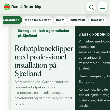
Dansk Robotklip
Serviceaftale
Køb
Robotguide
Modeller & priser
Rabat
Driftsaftale
Bestilling
Robotguide · køb og installation
Dansk Robotklip
på Sjælland
Vi hjælper med køb,
Robotplæneklipper
installation,
serviceaftaler, værk
med professionel
og løsninger til
installation på
fællesarealer – saml
ét sted.
Sjælland
Raasigvangen 1, 3
Start med haven. Guiden finder en
Slangerup
relevant robotpakke ud fra
Kontakt os, hvis du
plænestørrelse, installationstype,
ønsker hjælp til valg
haveforhold og det, der betyder mest
installation, drift elle
for dig.
service.