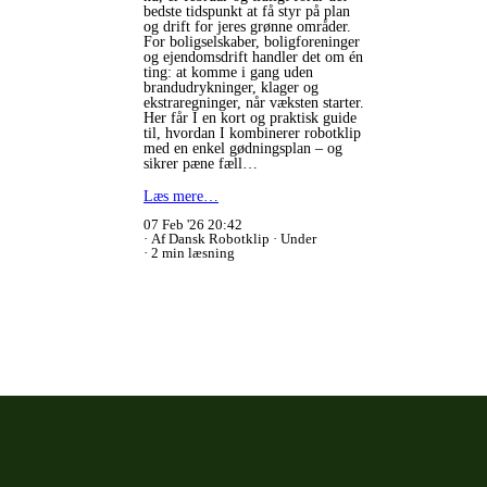
bedste tidspunkt at få styr på plan
og drift for jeres grønne områder.
For boligselskaber, boligforeninger
og ejendomsdrift handler det om én
ting: at komme i gang uden
brandudrykninger, klager og
ekstraregninger, når væksten starter.
Her får I en kort og praktisk guide
til, hvordan I kombinerer robotklip
med en enkel gødningsplan – og
sikrer pæne fæll…
Læs mere…
07 Feb '26 20:42
Af Dansk Robotklip
Under
2 min læsning