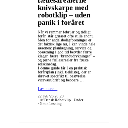
fællesarealerne
knivskarpe med
robotklip – uden
panik i foråret
Når vi rammer februar og tidligt
forår, står græsset ofte stille endnu.
Men for andelsboligforeninger er
det faktisk lige nu, I kan vinde hele
sæsonen: planlægning, service og
opsætning i god tid betyder færre
klager, færre “brandudrykninger” –
og pæne fællesarealer fra første
solskinsdag.
I denne guide får I en praktisk
forårsplan (inkl. tjekliste), der er
skrevet specifikt til bestyrelse,
vicevært/drift og beboere …
Læs mere…
22 Feb '26 20:20
Af Dansk Robotklip
Under
6 min læsning