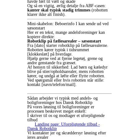
havde ført til vælt og skade
Og så en vigtig, ærlig detalje fra ABF-casen:
kanter skal typisk stadig trimmes
(robotten
klarer ikke alt finish).
Mini-skabelon: Beboerinfo I kan sende ud ved
sæsonstart
Her er en tekst, mange andelsforeninger kan
kopiere direkte:
Robotklip på fællesarealer – sæsonstart
Fra [dato] starter robotklip på fællesarealerne.
Robotten kører typisk i tidsrummet
[klokkeslæt] på hverdage.
Hjælp gerne ved at fjerne legetøj, grene og
andre genstande fra græsset.
Af hensyn til sikkerhed: Lad børn og kæledyr
blive på stier/opholdsarealer, mens robotten
kører, og undgå at løfte eller flytte robotten.
Ved spørgsmål eller hvis robotten står stille:
kontakt [navn/telefon/mail].
Sådan arbejder vi typisk med andels- og
boligforeninger hos Dansk Robotklip
På vores løsning til boligforeninger er
processen beskrevet meget enkelt:
I skriver til os og modtager et uforpligtende
tilbud
Landing page: Uforpligtende tilbud -
Dansk Robotklip
Vi kontakter jer og skræddersyr løsning efter
jeres arealer