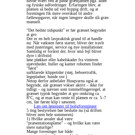
havde svært ved at passe græstjansen pga. alder
og fysiske udfordringer. Erfaringen blev, at
plænen så bedst ud ved hyppig drift, og at
foreningen fik mere overskud til andre
fællesopgaver, når ingen længere skulle slå græs
manuelt.
“Det bedste tidspunkt” er før græsset begynder
at gro
Der er en helt lavpraktisk grund til at handle
nu: Når væksten først starter, bliver der travlt
med justeringer, service og nye installationer.
Samtidig er foråret der, hvor små fejl bliver
dyre i driftstid:
løse pløkker eller kabelskader fra vinteren
ujævnheder, huller og kanter robotten finder
“først”
uafklarede klippetider (støj, beboertrafik,
legepladser, hunde osv.)
Netop derfor anbefaler Husqvarna også at
begynde, når græsset vokser aktivt – ikke for
tidligt – og nævner som tommelfingerregel, at
græsset typisk begynder at gro omkring ca.
8°C, og at man kan vente til plænen er ca. 5–7
cm, før første klip i sæsonen.
Læs om løsninger til boligforeninger
5 ting bestyrelsen bør beslutte nu (så driften
bliver nem hele sommeren)
1) Hvilke arealer skal være
“præsentationsplæne” – og hvilke kan være
mere naturlige?
Mange foreninger har både: