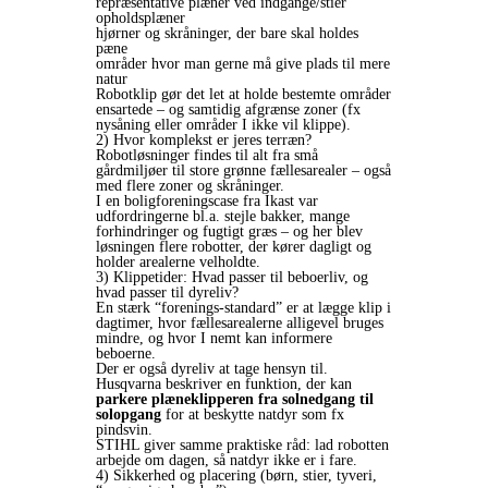
repræsentative plæner ved indgange/stier
opholdsplæner
hjørner og skråninger, der bare skal holdes
pæne
områder hvor man gerne må give plads til mere
natur
Robotklip gør det let at holde bestemte områder
ensartede – og samtidig afgrænse zoner (fx
nysåning eller områder I ikke vil klippe).
2) Hvor komplekst er jeres terræn?
Robotløsninger findes til alt fra små
gårdmiljøer til store grønne fællesarealer – også
med flere zoner og skråninger.
I en boligforeningscase fra Ikast var
udfordringerne bl.a. stejle bakker, mange
forhindringer og fugtigt græs – og her blev
løsningen flere robotter, der kører dagligt og
holder arealerne velholdte.
3) Klippetider: Hvad passer til beboerliv, og
hvad passer til dyreliv?
En stærk “forenings-standard” er at lægge klip i
dagtimer, hvor fællesarealerne alligevel bruges
mindre, og hvor I nemt kan informere
beboerne.
Der er også dyreliv at tage hensyn til.
Husqvarna beskriver en funktion, der kan
parkere plæneklipperen fra solnedgang til
solopgang
for at beskytte natdyr som fx
pindsvin.
STIHL giver samme praktiske råd: lad robotten
arbejde om dagen, så natdyr ikke er i fare.
4) Sikkerhed og placering (børn, stier, tyveri,