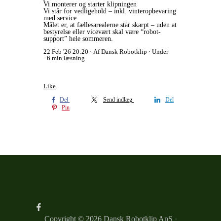
Vi monterer og starter klipningen
Vi står for vedligehold – inkl. vinteropbevaring
med service
Målet er, at fællesarealerne står skarpt – uden at
bestyrelse eller vicevært skal være “robot-
support” hele sommeren.
22 Feb '26 20:20
Af Dansk Robotklip
Under
6 min læsning
Like
Del
Send indlæg
Del
Pin
Copyright © 2026
Dansk Robotklip ApS
·