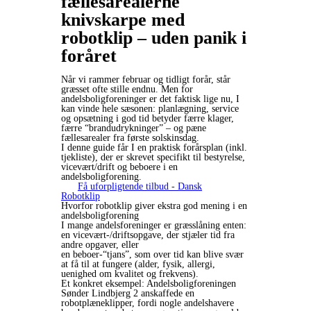
fællesarealerne
knivskarpe med
robotklip – uden panik i
foråret
Når vi rammer februar og tidligt forår, står
græsset ofte stille endnu. Men for
andelsboligforeninger er det faktisk lige nu, I
kan vinde hele sæsonen: planlægning, service
og opsætning i god tid betyder færre klager,
færre “brandudrykninger” – og pæne
fællesarealer fra første solskinsdag.
I denne guide får I en praktisk forårsplan (inkl.
tjekliste), der er skrevet specifikt til bestyrelse,
vicevært/drift og beboere i en
andelsboligforening.
Få uforpligtende tilbud - Dansk
Robotklip
Hvorfor robotklip giver ekstra god mening i en
andelsboligforening
I mange andelsforeninger er græsslåning enten:
en vicevært-/driftsopgave, der stjæler tid fra
andre opgaver, eller
en beboer-“tjans”, som over tid kan blive svær
at få til at fungere (alder, fysik, allergi,
uenighed om kvalitet og frekvens).
Et konkret eksempel: Andelsboligforeningen
Sønder Lindbjerg 2 anskaffede en
robotplæneklipper, fordi nogle andelshavere