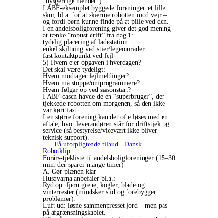
“nysgerrige hænder”)
I ABF-eksemplet byggede foreningen et lille
skur, bl.a. for at skærme robotten mod vejr –
og fordi børn kunne finde på at pille ved den.
I en andelsboligforening giver det god mening
at tænke “robust drift” fra dag 1:
tydelig placering af ladestation
enkel skiltning ved stier/legeområder
fast kontaktpunkt ved fejl
5) Hvem ejer opgaven i hverdagen?
Det skal være tydeligt:
Hvem modtager fejlmeldinger?
Hvem må stoppe/omprogrammere?
Hvem følger op ved sæsonstart?
I ABF-casen havde de en “superbruger”, der
tjekkede robotten om morgenen, så den ikke
var kørt fast.
I en større forening kan det ofte løses med en
aftale, hvor leverandøren står for driftstjek og
service (så bestyrelse/vicevært ikke bliver
teknisk support).
Få uforpligtende tilbud - Dansk
Robotklip
Forårs-tjekliste til andelsboligforeninger (15–30
min, der sparer mange timer)
A. Gør plænen klar
Husqvarna anbefaler bl.a.:
Ryd op: fjern grene, kogler, blade og
vinterrester (mindsker slid og forebygger
problemer).
Luft ud: løsne sammenpresset jord – men pas
på afgrænsningskablet.