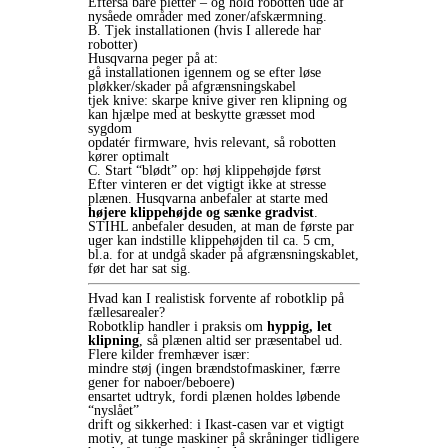
Efterså bare pletter – og hold robotten ude af
nysåede områder med zoner/afskærmning.
B. Tjek installationen (hvis I allerede har
robotter)
Husqvarna peger på at:
gå installationen igennem og se efter løse
pløkker/skader på afgrænsningskabel
tjek knive: skarpe knive giver ren klipning og
kan hjælpe med at beskytte græsset mod
sygdom
opdatér firmware, hvis relevant, så robotten
kører optimalt
C. Start “blødt” op: høj klippehøjde først
Efter vinteren er det vigtigt ikke at stresse
plænen. Husqvarna anbefaler at starte med
højere klippehøjde og sænke gradvist
.
STIHL anbefaler desuden, at man de første par
uger kan indstille klippehøjden til ca. 5 cm,
bl.a. for at undgå skader på afgrænsningskablet,
før det har sat sig.
Hvad kan I realistisk forvente af robotklip på
fællesarealer?
Robotklip handler i praksis om
hyppig, let
klipning
, så plænen altid ser præsentabel ud.
Flere kilder fremhæver især:
mindre støj (ingen brændstofmaskiner, færre
gener for naboer/beboere)
ensartet udtryk, fordi plænen holdes løbende
“nyslået”
drift og sikkerhed: i Ikast-casen var et vigtigt
motiv, at tunge maskiner på skråninger tidligere